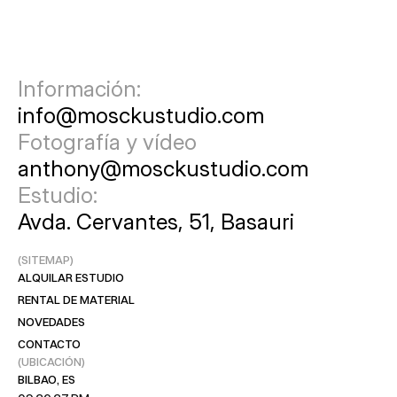
Información:
info@mosckustudio.com
Fotografía y vídeo
anthony@mosckustudio.com
Estudio:
Avda. Cervantes, 51, Basauri
(SITEMAP)
ALQUILAR ESTUDIO
RENTAL DE MATERIAL
NOVEDADES
CONTACTO
(UBICACIÓN)
BILBAO, ES