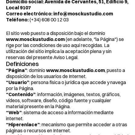
Domicilio social:
Avenida de Cervantes, 51, Edificio 9, 
Local 9107
Correo electrónico:
info@mosckustudio.com
Teléfono:
 (+34) 608 00 12 03 
El sitio web puesto a disposición bajo el dominio 
www.mosckustudio.com
 (en adelante, "la Página") se 
rige por las condiciones de uso aquí recogidas. La 
utilización del sitio implica la aceptación plena y sin 
reservas del presente Aviso Legal.
Definiciones
“Página”
: dominio 
www.mosckustudio.com
, puesto a 
disposición de los usuarios de Internet.
“Usuario”
: persona física o jurídica que accede y navega 
por la Página.
“Contenido”
: información, imágenes, textos, gráficos, 
vídeos, software, diseño, código fuente y cualquier 
material presente en la Página.
“Web”
: sistema de acceso a información mediante 
internet.
“Hiperenlace”
: mecanismo que permite acceder a otras 
páginas o recursos en Internet.