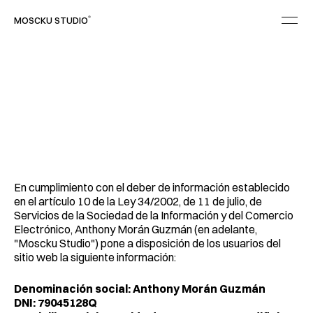
®
MOSCKU STUDIO
(
I
N
F
O
)
A
V
I
S
O
L
E
G
A
L
En cumplimiento con el deber de información establecido 
en el artículo 10 de la Ley 34/2002, de 11 de julio, de 
Servicios de la Sociedad de la Información y del Comercio 
Electrónico, Anthony Morán Guzmán (en adelante, 
"Moscku Studio") pone a disposición de los usuarios del 
sitio web la siguiente información:
Denominación social:
Anthony Morán Guzmán
DNI:
79045128Q