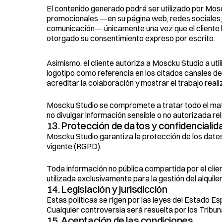
El contenido generado podrá ser utilizado por Mos
promocionales —en su página web, redes sociales, 
comunicación— únicamente una vez que el cliente h
otorgado su consentimiento expreso por escrito.
Asimismo, el cliente autoriza a Moscku Studio a uti
logotipo como referencia en los citados canales de
acreditar la colaboración y mostrar el trabajo reali
Moscku Studio se compromete a tratar todo el mate
no divulgar información sensible o no autorizada rela
13. Protección de datos y confidencialid
Moscku Studio garantiza la protección de los dato
vigente (RGPD).
Toda información no pública compartida por el clien
utilizada exclusivamente para la gestión del alquiler
14. Legislación y jurisdicción
Estas políticas se rigen por las leyes del Estado Es
Cualquier controversia será resuelta por los Tribun
15. Aceptación de las condiciones