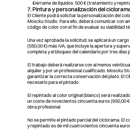
Derrame de líquidos: 500 € (tratamiento y repint
7. Pintura y personalización del cicloram
El Cliente podrá solicitar la personalización del col
Moscku Studio. Para ello, deberá comunicar con antel
código de color, con el fin de evaluar su viabilidad t
Una vez aprobada la solicitud, se aplicará un cargo 
(550,00 €) más IVA, que incluye la apertura y superv
completa y el bloqueo del calendario por tres días 
El trabajo deberá realizarse con al menos veinticuatr
alquiler y por un profesional cualificado. Moscku St
garantizar la correcta conservación del plató. El Cl
necesario para el pintado.
El repintado al color original (blanco) será realiz
un coste de novecientos cincuenta euros (950,00 €)
obra profesional.
No se permite el pintado parcial del ciclorama. El 
y repintado es de mil cuatrocientos cincuenta euros