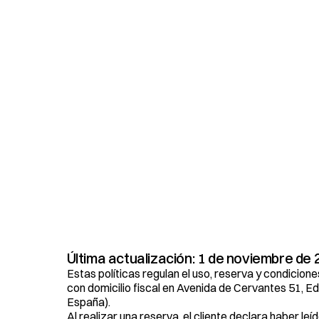
P
o
l
í
t
i
c
a
d
e
u
s
o
y
c
o
d
e
a
l
q
u
i
l
e
r
d
e
l
e
s
t
u
Última actualización: 1 de noviembre de
Estas políticas regulan el uso, reserva y condicione
con domicilio fiscal en Avenida de Cervantes 51, Edif
España).
Al realizar una reserva, el cliente declara haber le