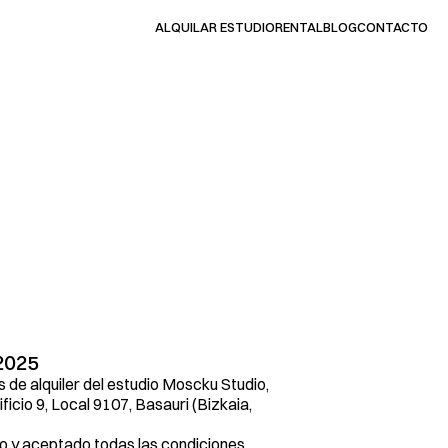
ALQUILAR ESTUDIO
RENTAL
BLOG
CONTACTO
n
d
i
c
i
o
n
e
s
d
i
o
 2025
s de alquiler del estudio Moscku Studio, 
icio 9, Local 9107, Basauri (Bizkaia, 
ído y aceptado todas las condiciones 